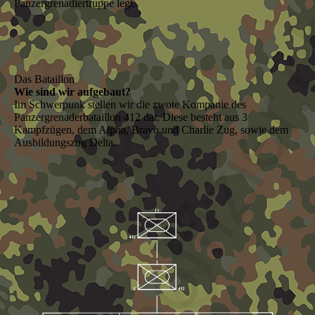
Panzergrenadiertruppe legt.
Das Bataillon
Wie sind wir aufgebaut?
Im Schwerpunk stellen wir die zwote Kompanie des
Panzergrenaderbataillon 412 dar. Diese besteht aus 3
Kampfzügen, dem Alpha, Bravo und Charlie Zug, sowie dem
Ausbildungszug Delta.