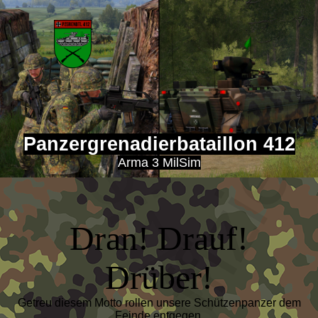
Panzergrenadierbataillon 412
Ar
ma 3 MilSim
Dran! Drauf!
Drüber!
Getreu diesem Motto rollen unsere Schützenpanzer dem
Feinde entgegen.